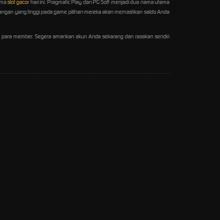
orma
slot gacor
hari ini. Pragmatic Play dan PG Soft menjadi dua nama utama
nangan yang tinggi pada game pilihan mereka akan memastikan saldo Anda
 para member. Segera amankan akun Anda sekarang dan rasakan sendiri