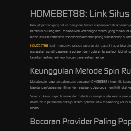
HOMEBET88: Link Situs 
Banyak pemain yang belum menyadari bahwa suasana rumah sebenarnya m
bersantai di ruang tamu memberikan ketenangan mental yang membuat Anda
mesin untuk memberikan respons spin rumahan paling cuan di setiap putar
HOMEBET88
hadir membawa rahasia putaran slot gacor ini agar bisa d
merasakan sendiri bagaimana putaran demi putaran terasa jauh lebih ri
kami berhasil menarik keuntungan besar setiap harinya.
Keunggulan Metode Spin R
Metode spin rumahan paling cuan bersama HOMEBET88 ini memiliki keunggu
bisa dengan bebas memilih jam-jam sepi yang dipercaya memiliki tingkat k
Selain itu keuntungan finansial dari metode ini sangat nyata karena s
dalam akun permainan bekerja secara optimal untuk memancing keluar bo
rupiah.
Bocoran Provider Paling Popu