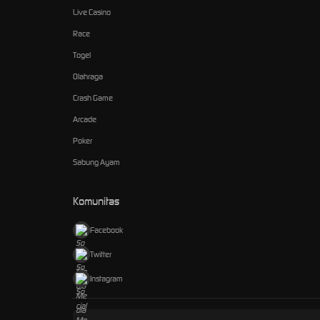
Live Casino
Race
Togel
Olahraga
Crash Game
Arcade
Poker
Sabung Ayam
Komunitas
Facebook
Twitter
Instagram