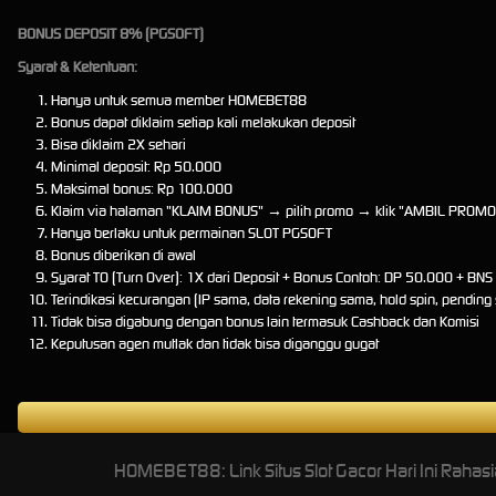
BONUS DEPOSIT 8% (PGSOFT)
Syarat & Ketentuan:
Hanya untuk semua member HOMEBET88
Bonus dapat diklaim setiap kali melakukan deposit
Bisa diklaim 2X sehari
Minimal deposit: Rp 50.000
Maksimal bonus: Rp 100.000
Klaim via halaman "KLAIM BONUS" → pilih promo → klik "AMBIL PROMOS
Hanya berlaku untuk permainan SLOT PGSOFT
Bonus diberikan di awal
Syarat TO (Turn Over): 1X dari Deposit + Bonus Contoh: DP 50.000 + BN
Terindikasi kecurangan (IP sama, data rekening sama, hold spin, pending 
Tidak bisa digabung dengan bonus lain termasuk Cashback dan Komisi
Keputusan agen mutlak dan tidak bisa diganggu gugat
HOMEBET88: Link Situs Slot Gacor Hari Ini Rahas