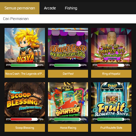
Semua permainan
Arcade
Fishing
RTP
93%
RTP
93%
RTP
79%
Nova Crash : The Legends of Power
Dart Fest
Ring of Hopeful
RTP
79%
RTP
95%
RTP
94%
Scoop Blessing
Horse Racing
Fruit Roulette Slots