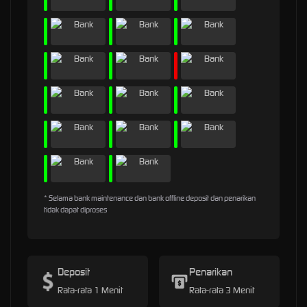
* Selama bank maintenance dan bank offline deposit dan penarikan
tidak dapat diproses
Deposit
Penarikan
Rata-rata 1 Menit
Rata-rata 3 Menit