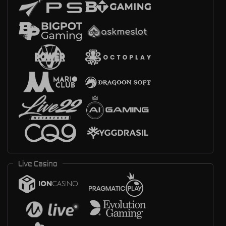
Live Casino