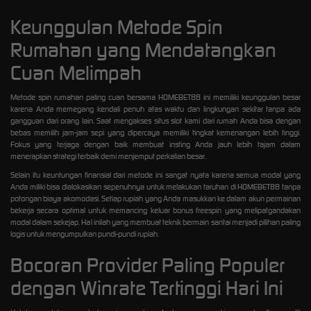
Keunggulan Metode Spin
Rumahan yang Mendatangkan
Cuan Melimpah
Metode spin rumahan paling cuan bersama HOMEBET88 ini memiliki keunggulan besar
karena Anda memegang kendali penuh atas waktu dan lingkungan sekitar tanpa ada
gangguan dari orang lain. Saat mengakses situs slot kami dari rumah Anda bisa dengan
bebas memilih jam-jam sepi yang dipercaya memiliki tingkat kemenangan lebih tinggi.
Fokus yang terjaga dengan baik membuat insting Anda jauh lebih tajam dalam
menerapkan strategi terbaik demi menjemput perkalian besar.
Selain itu keuntungan finansial dari metode ini sangat nyata karena semua modal yang
Anda miliki bisa dialokasikan sepenuhnya untuk melakukan taruhan di HOMEBET88 tanpa
potongan biaya akomodasi. Setiap rupiah yang Anda masukkan ke dalam akun permainan
bekerja secara optimal untuk memancing keluar bonus freespin yang melipatgandakan
modal dalam sekejap. Hal inilah yang membuat teknik bermain santai menjadi pilihan paling
logis untuk mengumpulkan pundi-pundi rupiah.
Bocoran Provider Paling Populer
dengan Winrate Tertinggi Hari Ini