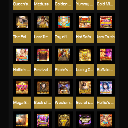
Queen's Bow
Medusa’s Blessing
Golden Kitty
Yummy Kitchen
Gold Mine Rush
The Fates of Sisters
Lost Treasure
Toy of Legend
Hot Safari Run
Jam Crush
Hottie’s Vacation
Festival of the Dead
Pirate's Treasure
Lucky Goldbar
Buffalo Begins
Mega Sevens
Book of Pharaoh
Western Sherrif
Secret of Goddess
Hottie’s Paradise