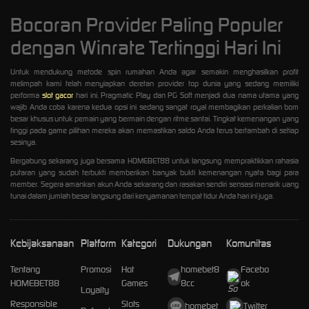
Bocoran Provider Paling Populer
dengan Winrate Tertinggi Hari Ini
Untuk mendukung metode spin rumahan Anda agar semakin menghasilkan profit
melimpah kami telah menyiapkan deretan provider top dunia yang sedang memiliki
performa
slot gacor
hari ini. Pragmatic Play dan PG Soft menjadi dua nama utama yang
wajib Anda coba karena kedua opsi ini sedang sangat royal membagikan perkalian bom
besar khusus untuk pemain yang bermain dengan ritme santai. Tingkat kemenangan yang
tinggi pada game pilihan mereka akan memastikan saldo Anda terus bertambah di setiap
sesinya.
Bergabung sekarang juga bersama HOMEBET88 untuk langsung mempraktikkan rahasia
putaran yang sudah terbukti memberikan banyak bukti kemenangan nyata bagi para
member. Segera amankan akun Anda sekarang dan rasakan sendiri sensasi menarik uang
tunai dalam jumlah besar langsung dari kenyamanan tempat tidur Anda hari ini juga.
Kebijaksanaan
Platform
Kategori
Dukungan
Komunitas
Tentang
Promosi
Hot
homebet8
Facebo
HOMEBET88
Games
8cc
ok
Loyalty
Responsible
Slots
homebet
Twitter