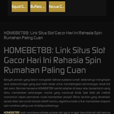
Squid Game 2: Mukunghwa
Buffalo Rush HIGHROLLER
Nexus Gift Delight
HOMEBET88: Link Situs Slot Gacor Hari Ini Rahasia Spin
Rumahan Paling Cuan
HOMEBET88: Link Situs Slot
Gacor Hari Ini Rahasia Spin
Rumahan Paling Cuan
Banyak pemain yang belum menyadari bahwa suasana rumah sebenarnya menyimpan
aura keberuntungan yang jauh lebih besar untuk mendatangkan kemenangan lewat link
slot resmi. Bermain bersama HOMEBET88 sambil rebahan di kasur atau bersantai di ruang
tamu memberikan ketenangan mental yang membuat Anda bisa lebih jeli melihat
momentum kapan permainan mulai memberikan jackpot. Ritme taruhan yang dimainkan
secara rileks dari rumah terbukti efektif memicu algoritma mesin untuk memberikan respons
spin rumahan paling cuan di setiap putarannya.
HOMEBET88
hadir membawa rahasia putaran slot gacor ini agar bisa dinikmati oleh semua