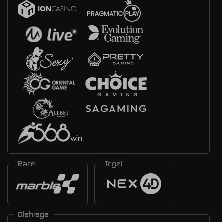
Race
Togel
Olahraga