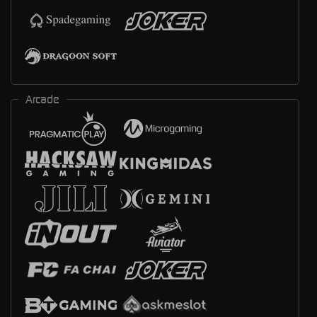
Arcade