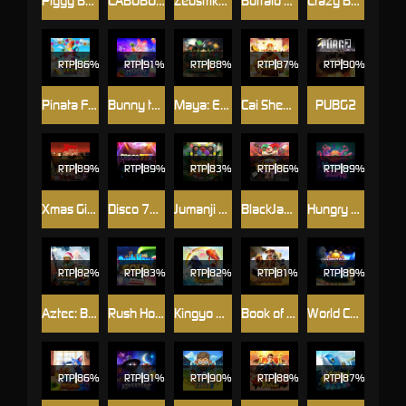
Piggy Bank Gold 2
LABUBU: Fall In Wild
Zeustrike Xmas
Buffalo Rush
Crazy Bounty: Jackpot
RTP
86%
RTP
91%
RTP
88%
RTP
87%
RTP
90%
Pinata Fest
Bunny to the Moon
Maya: Elemental Totem 2
Cai Shen Fortune
PUBG2
RTP
89%
RTP
89%
RTP
83%
RTP
86%
RTP
89%
Xmas Gift Delight
Disco 777
Jumanji Bonanza
BlackJack21
Hungry Slime
RTP
82%
RTP
83%
RTP
82%
RTP
81%
RTP
89%
Aztec: Bonus Hunt 2 Xmas
Rush Hour Gold
Kingyo Riches
Book of Safari
World Cup Final
RTP
86%
RTP
91%
RTP
90%
RTP
88%
RTP
87%