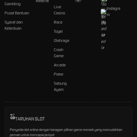
Referral
Gambling
Live
Instagra
Pusat Bantuan
Casino
m
Syarat dan
Race
Ketentuan
Togel
Olahraga
Crash
Game
Arcade
Poker
Sabung
Ayam
TARUHAN SLOT
Penyedia slot online dengan beragam pilihan game menarik yang memudahkan
pemain untuk mencapai jackpot