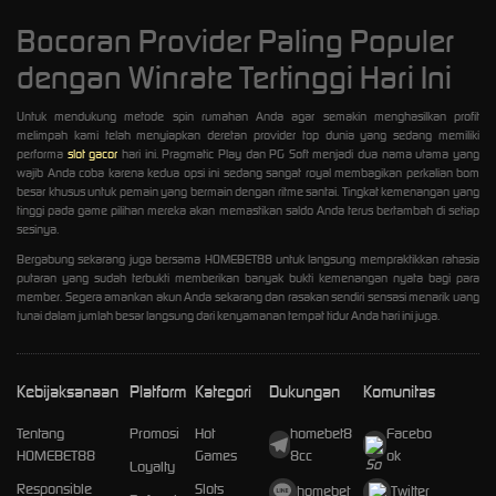
Bocoran Provider Paling Populer
dengan Winrate Tertinggi Hari Ini
Untuk mendukung metode spin rumahan Anda agar semakin menghasilkan profit
melimpah kami telah menyiapkan deretan provider top dunia yang sedang memiliki
performa
slot gacor
hari ini. Pragmatic Play dan PG Soft menjadi dua nama utama yang
wajib Anda coba karena kedua opsi ini sedang sangat royal membagikan perkalian bom
besar khusus untuk pemain yang bermain dengan ritme santai. Tingkat kemenangan yang
tinggi pada game pilihan mereka akan memastikan saldo Anda terus bertambah di setiap
sesinya.
Bergabung sekarang juga bersama HOMEBET88 untuk langsung mempraktikkan rahasia
putaran yang sudah terbukti memberikan banyak bukti kemenangan nyata bagi para
member. Segera amankan akun Anda sekarang dan rasakan sendiri sensasi menarik uang
tunai dalam jumlah besar langsung dari kenyamanan tempat tidur Anda hari ini juga.
Kebijaksanaan
Platform
Kategori
Dukungan
Komunitas
Tentang
Promosi
Hot
homebet8
Facebo
HOMEBET88
Games
8cc
ok
Loyalty
Responsible
Slots
homebet
Twitter