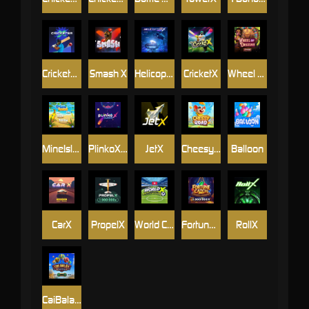
CricketerX
Smash X
HelicopterX
CricketX
Wheel Of Destiny
MineIsland
PlinkoXClassic
JetX
Cheesy Road
Balloon
CarX
PropelX
World Champion X
Fortune Catch
RollX
CaiBalaoCappadocia