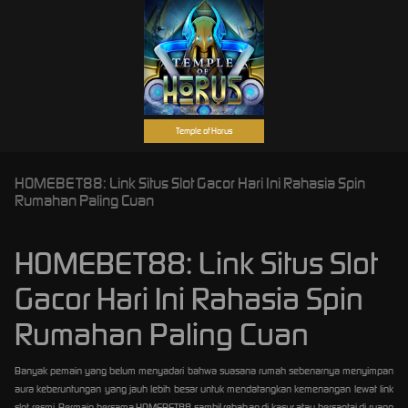
Temple of Horus
HOMEBET88: Link Situs Slot Gacor Hari Ini Rahasia Spin
Rumahan Paling Cuan
HOMEBET88: Link Situs Slot
Gacor Hari Ini Rahasia Spin
Rumahan Paling Cuan
Banyak pemain yang belum menyadari bahwa suasana rumah sebenarnya menyimpan
aura keberuntungan yang jauh lebih besar untuk mendatangkan kemenangan lewat link
slot resmi. Bermain bersama HOMEBET88 sambil rebahan di kasur atau bersantai di ruang