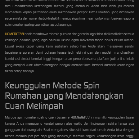
tamu memberikan ketenangan mental yang membuat Anda bisa lebih jeli melihat
momentum kapan permainan mulai memberikan jackpot. Ritme taruhan yang dimainkan
secara rileks dari rumah terbukti efektif memicu algoritma mesin untuk memberikan respons
spin rumahan paling cuan di setiap putarannya.
HOMEBET88
hadir membawa rahasia putaran slot gacor ini agar bisa dinikmati oleh semua
kalangan pemain yang ingin berburu keuntungan maksimal tanpa harus keluar rumah.
Lewat akses cepat yang kami sediakan setiap hari Anda akan merasakan sendiri
bagaimana putaran demi putaran terasa jauh lebih ringan dan mudah menghasilkan
kombinasi simbol bernilai tinggi. Kenyamanan penuh bersama platform judi online inilah
yang menjadi kunci utama mengapa banyak member kami berhasil menarik keuntungan
besar setiap harinya.
Keunggulan Metode Spin
Rumahan yang Mendatangkan
Cuan Melimpah
Metode spin rumahan paling cuan bersama HOMEBET88 ini memiliki keunggulan besar
karena Anda memegang kendali penuh atas waktu dan lingkungan sekitar tanpa ada
gangguan dari orang lain. Saat mengakses situs slot kami dari rumah Anda bisa dengan
bebas memilih jam-jam sepi yang dipercaya memiliki tingkat kemenangan lebih tinggi.