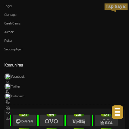
Tap Saya!
Togel
Olahraga
Crash Game
Arcade
Poker
Sabung Ayam
Komunitas
Facebook
Twitter
Instagram