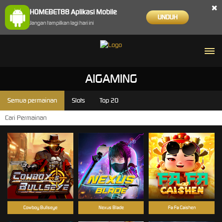
×
HOMEBET88 Aplikasi Mobile
UNDUH
Jangan tampilkan lagi hari ini
AIGAMING
Semua permainan
Slots
Top 20
Cowboy Bullseye
Nexus Blade
Fa Fa Caishen