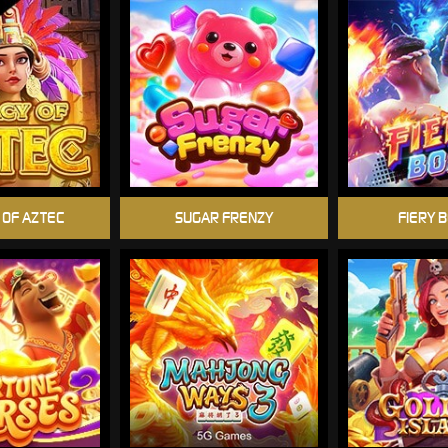
 OF AZTEC
SUGAR FRENZY
FIERY 