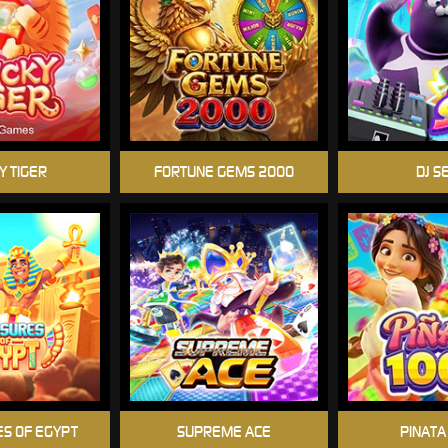
Y TIGER
FORTUNE GEMS 2000
DJ S
S OF EGYPT
SUPREME ACE
PINATA