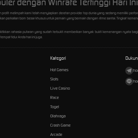
ler dengan Winrate Tertinggi Hari Ini
rofit melimpah kami telah menyiapkan deretan provider top dunia yang sedang memiliki perf
ikan perkalian bom besar khusus untuk pemain yang bermain dengan ritme santai. Tingkat keme
kkan rahasia putaran yang sudah terbukti memberikan banyak bukti kemenangan nyata bagi
mpat tidur Anda hari ini juga.
Kategori
Dukun
Hot Games
ho
Slots
ho
Live Casino
Race
Togel
Olahraga
Crash Game
Arcade