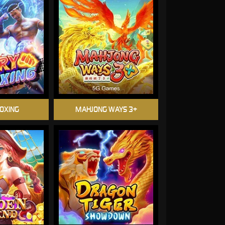
Mahjong Wins 3 – Black Scatter
BOXING
MAHJONG WAYS 3+