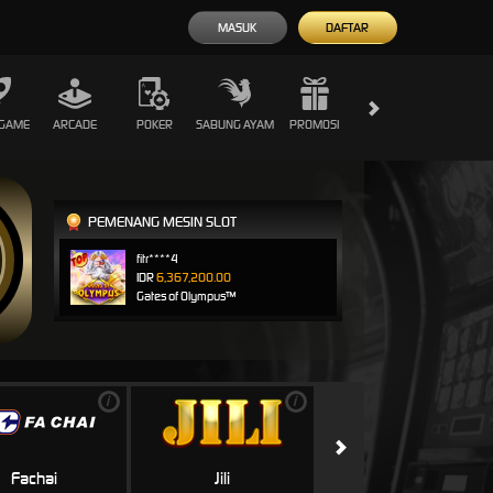
MASUK
DAFTAR
 GAME
ARCADE
POKER
SABUNG AYAM
PROMOSI
PEMENANG MESIN SLOT
fitr****4
IDR
6,367,200.00
Gates of Olympus™
fais****3
IDR
5,996,880.00
Gates of Olympus 1000
i
i
i
ad****i
IDR
5,467,000.00
No Limit City
Mahjong Wins 3 – Black Scatter
Fachai
Jili
ar****3