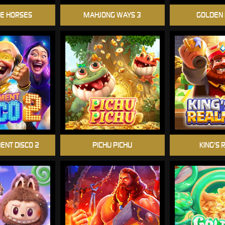
E HORSES
MAHJONG WAYS 3
GOLDEN 
NT DISCO 2
PICHU PICHU
KING'S