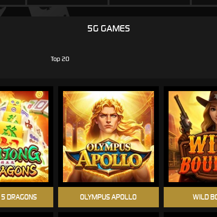
5G GAMES
Top 20
 5 DRAGONS
OLYMPUS APOLLO
WILD B