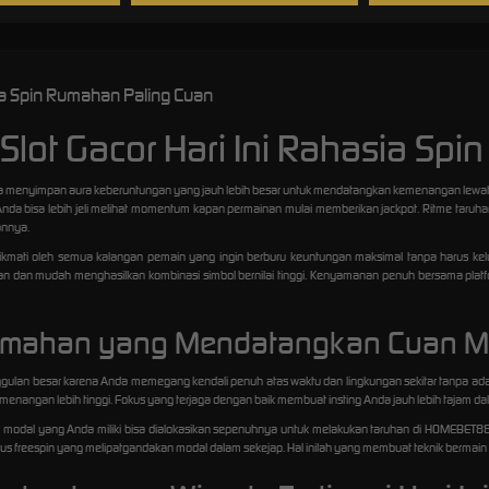
ia Spin Rumahan Paling Cuan
Slot Gacor Hari Ini Rahasia Sp
enyimpan aura keberuntungan yang jauh lebih besar untuk mendatangkan kemenangan lewat lin
 bisa lebih jeli melihat momentum kapan permainan mulai memberikan jackpot. Ritme taruhan ya
annya.
inikmati oleh semua kalangan pemain yang ingin berburu keuntungan maksimal tanpa harus kel
ngan dan mudah menghasilkan kombinasi simbol bernilai tinggi. Kenyamanan penuh bersama plat
umahan yang Mendatangkan Cuan M
lan besar karena Anda memegang kendali penuh atas waktu dan lingkungan sekitar tanpa ada g
emenangan lebih tinggi. Fokus yang terjaga dengan baik membuat insting Anda jauh lebih tajam da
emua modal yang Anda miliki bisa dialokasikan sepenuhnya untuk melakukan taruhan di HOMEBET
s freespin yang melipatgandakan modal dalam sekejap. Hal inilah yang membuat teknik bermain sa