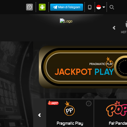
Main di Telegram
HOT
JACKPOT
PLAY
i
Pragmatic Play
Fat Pand