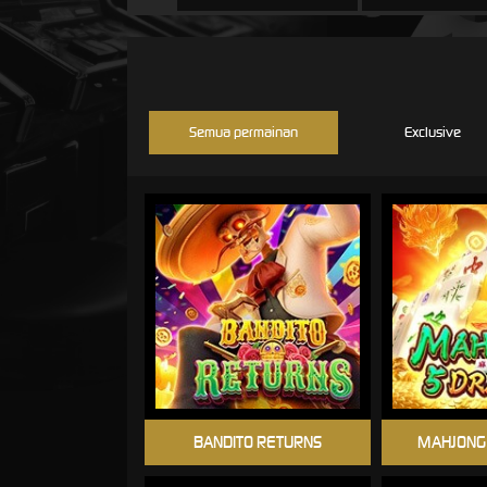
Semua permainan
Exclusive
BANDITO RETURNS
MAHJONG