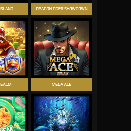
ISLAND
DRAGON TIGER SHOWDOWN
 REALM
MEGA ACE